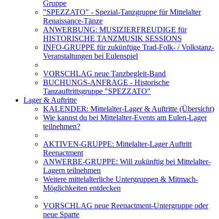
Gruppe
"SPEZZATO" - Spezial-Tanzgruppe für Mittelalter
Renaissance-Tänze
ANWERBUNG: MUSIZIERFREUDIGE für
HISTORISCHE TANZMUSIK SESSIONS
INFO-GRUPPE für zukünftige Trad-Folk- / Volkstanz-
Veranstaltungen bei Eulenspiel
VORSCHLAG neue Tanzbegleit-Band
BUCHUNGS-ANFRAGE - Historische
Tanzauftrittsgruppe "SPEZZATO"
Lager & Auftritte
KALENDER: Mittelalter-Lager & Auftritte (Übersicht)
Wie kannst du bei Mittelalter-Events am Eulen-Lager
teilnehmen?
AKTIVEN-GRUPPE: Mittelalter-Lager Auftritt
Reenactment
ANWERBE-GRUPPE: Will zukünftig bei Mittelalter-
Lagern teilnehmen
Weitere mittelalterliche Untergruppen & Mitmach-
Möglichkeiten entdecken
VORSCHLAG neue Reenactment-Untergruppe oder
neue Sparte