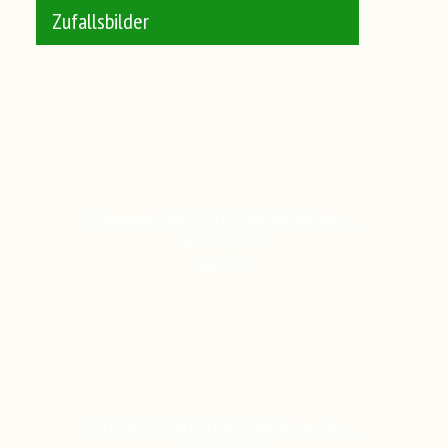
Zufallsbilder
Eulenspiels SPIELLEUTE-TAVERNE mit den …
26.02.2017, 21:20
Admin-HC
2019 02 16 TROLLFERD - Historische Tanz…