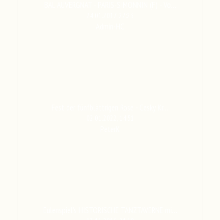
BAL AUVERGNAT - PARIS-SIMONNIN (F) - Vo…
24.01.2017, 22:23
Admin-HC
Fest der fünfblättrigen Rose - Cesky Kr…
02.01.2022, 14:51
PeterK
Eulenspiel's HISTORISCHE TANZTAVERNE mi…