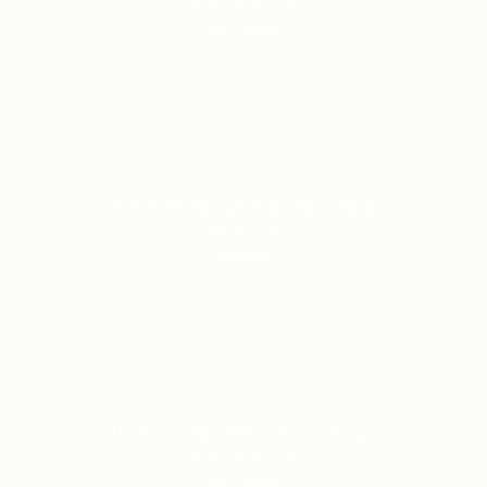
02.03.2019, 15:03
Karl-HeinzM
2017-04-09: Eulenspiels Spezialtanzgrup…
12.04.2017, 20:35
SabineS
2019 02 16 TROLLFERD - Historische Tanz…
02.03.2019, 15:03
Karl-HeinzM