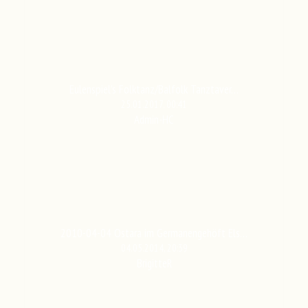
Eulenspiel's Folktanz/Balfolk Tanztaver…
25.01.2017, 00:41
Admin-HC
2010-04-04 Ostara im Germanengehöft Els…
04.05.2014, 20:39
BrigitteR