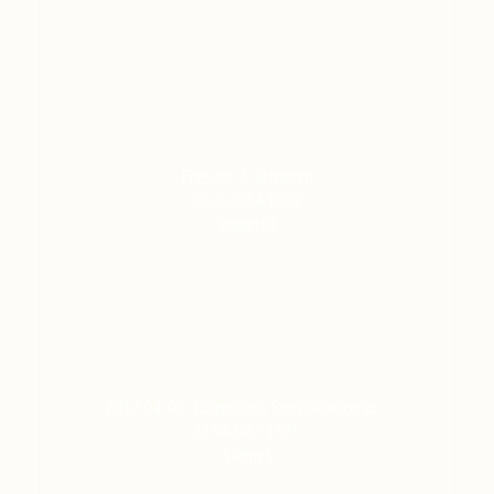
Friesach & Althofen
02.08.2014, 18:29
BrigitteR
2017-04-09: Eulenspiels Spezialtanzgrup…
12.04.2017, 19:25
SabineS