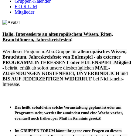
Gruppen-Kalender
F O R U M
Mitglieder
Hallo, Interessierte an alteuropäischem Wissen, Riten,
Brauchtümern, Jahreskreisfesten
!
Wer dieser Programm-Abo-Gruppe für
alteuropäisches Wissen,
Brauchtum, Jahreskreisfeste
von Eulenspiel
- als externer
PROGRAMM-INTERESSENT oder EULENSPIEL-Mitglied
-
beitritt, erhält ab sofort unsere diesbezüglichen
MAIL-
ZUSENDUNGEN KOSTENFREI
,
UNVERBINDLICH
und
BIS AUF JEDERZEITIGEN WIDERRUF
bei Nicht-mehr-
Interesse.
Das heißt, sobald eine solche Veranstaltung
geplant
ist oder
am
Programm steht
, werdet ihr zumindest
rund eine Woche vorher
,
eventuell
auch früher
, per Mail in Kenntnis gesetzt!
Im
GRUPPEN-FORUM
könnt ihr gerne eure Fragen zu diesem