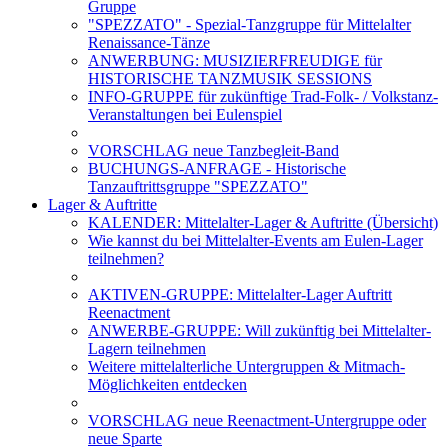
Gruppe
"SPEZZATO" - Spezial-Tanzgruppe für Mittelalter
Renaissance-Tänze
ANWERBUNG: MUSIZIERFREUDIGE für
HISTORISCHE TANZMUSIK SESSIONS
INFO-GRUPPE für zukünftige Trad-Folk- / Volkstanz-
Veranstaltungen bei Eulenspiel
VORSCHLAG neue Tanzbegleit-Band
BUCHUNGS-ANFRAGE - Historische
Tanzauftrittsgruppe "SPEZZATO"
Lager & Auftritte
KALENDER: Mittelalter-Lager & Auftritte (Übersicht)
Wie kannst du bei Mittelalter-Events am Eulen-Lager
teilnehmen?
AKTIVEN-GRUPPE: Mittelalter-Lager Auftritt
Reenactment
ANWERBE-GRUPPE: Will zukünftig bei Mittelalter-
Lagern teilnehmen
Weitere mittelalterliche Untergruppen & Mitmach-
Möglichkeiten entdecken
VORSCHLAG neue Reenactment-Untergruppe oder
neue Sparte