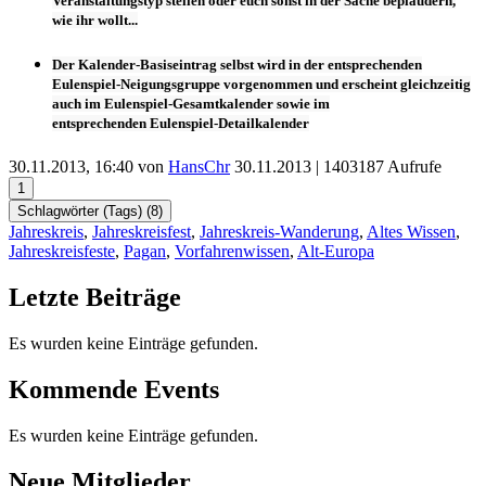
Veranstaltungstyp stellen oder euch sonst in der Sache beplaudern,
wie ihr wollt...
Der
Kalender-Basiseintrag
selbst wird in der entsprechenden
Eulenspiel-Neigungsgruppe vorgenommen und
erscheint
gleichzeitig
auch im
Eulenspiel-Gesamtkalender
sowie im
entsprechenden
Eulenspiel-Detailkalender
30.11.2013, 16:40 von
HansChr
30.11.2013
| 1403187 Aufrufe
1
Schlagwörter (Tags) (
8
)
Jahreskreis
,
Jahreskreisfest
,
Jahreskreis-Wanderung
,
Altes Wissen
,
Jahreskreisfeste
,
Pagan
,
Vorfahrenwissen
,
Alt-Europa
Letzte Beiträge
Es wurden keine Einträge gefunden.
Kommende Events
Es wurden keine Einträge gefunden.
Neue Mitglieder