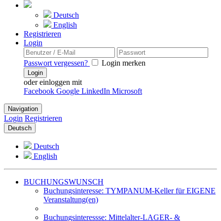
Deutsch
English
Registrieren
Login
Passwort vergessen?
Login merken
Login
oder einloggen mit
Facebook
Google
LinkedIn
Microsoft
Navigation
Login
Registrieren
Deutsch
Deutsch
English
BUCHUNGSWUNSCH
Buchungsinteresse: TYMPANUM-Keller für EIGENE
Veranstaltung(en)
Buchungsinteressse: Mittelalter-LAGER- &