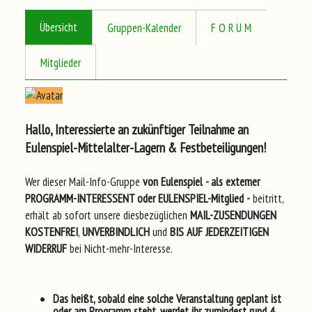
Übersicht
Gruppen-Kalender
F O R U M
Mitglieder
Hallo, Interessierte an zukünftiger Teilnahme an
Eulenspiel-Mittelalter-Lagern & Festbeteiligungen!
Wer dieser Mail-Info-Gruppe
von Eulenspiel
- als externer
PROGRAMM-INTERESSENT oder EULENSPIEL-Mitglied -
beitritt,
erhält ab sofort unsere diesbezüglichen
MAIL-ZUSENDUNGEN
KOSTENFREI
,
UNVERBINDLICH
und
BIS AUF JEDERZEITIGEN
WIDERRUF
bei Nicht-mehr-Interesse.
Das heißt, sobald eine solche Veranstaltung
geplant
ist
oder
am Programm steht
, werdet ihr zumindest
rund 4