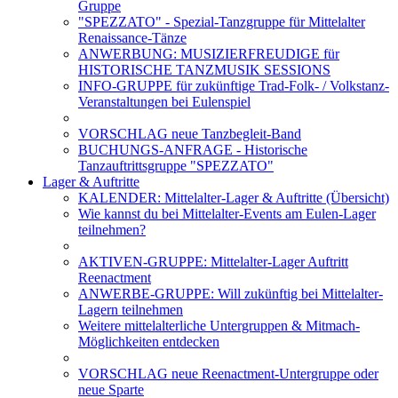
Gruppe
"SPEZZATO" - Spezial-Tanzgruppe für Mittelalter
Renaissance-Tänze
ANWERBUNG: MUSIZIERFREUDIGE für
HISTORISCHE TANZMUSIK SESSIONS
INFO-GRUPPE für zukünftige Trad-Folk- / Volkstanz-
Veranstaltungen bei Eulenspiel
VORSCHLAG neue Tanzbegleit-Band
BUCHUNGS-ANFRAGE - Historische
Tanzauftrittsgruppe "SPEZZATO"
Lager & Auftritte
KALENDER: Mittelalter-Lager & Auftritte (Übersicht)
Wie kannst du bei Mittelalter-Events am Eulen-Lager
teilnehmen?
AKTIVEN-GRUPPE: Mittelalter-Lager Auftritt
Reenactment
ANWERBE-GRUPPE: Will zukünftig bei Mittelalter-
Lagern teilnehmen
Weitere mittelalterliche Untergruppen & Mitmach-
Möglichkeiten entdecken
VORSCHLAG neue Reenactment-Untergruppe oder
neue Sparte