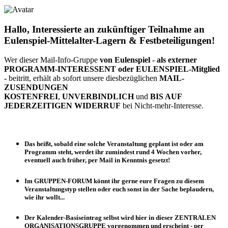
Hallo, Interessierte an zukünftiger Teilnahme an
Eulenspiel-Mittelalter-Lagern & Festbeteiligungen!
Wer dieser Mail-Info-Gruppe
von Eulenspiel
- als externer
PROGRAMM-INTERESSENT oder EULENSPIEL-Mitglied
-
beitritt, erhält ab sofort unsere diesbezüglichen
MAIL-
ZUSENDUNGEN
KOSTENFREI
,
UNVERBINDLICH
und
BIS AUF
JEDERZEITIGEN WIDERRUF
bei Nicht-mehr-Interesse.
Das heißt, sobald eine solche Veranstaltung
geplant
ist oder
am
Programm steht
, werdet ihr zumindest
rund 4 Wochen vorher
,
eventuell
auch früher
, per Mail in Kenntnis gesetzt!
Im
GRUPPEN-FORUM
könnt ihr gerne eure Fragen zu diesem
Veranstaltungstyp stellen oder euch sonst in der Sache beplaudern,
wie ihr wollt...
Der
Kalender-Basiseintrag
selbst wird hier in dieser
ZENTRALEN
ORGANISATIONSGRUPPE
vorgenommen und
erscheint
- per