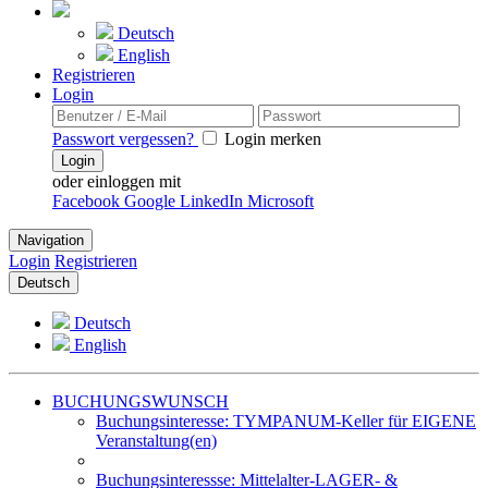
Deutsch
English
Registrieren
Login
Passwort vergessen?
Login merken
Login
oder einloggen mit
Facebook
Google
LinkedIn
Microsoft
Navigation
Login
Registrieren
Deutsch
Deutsch
English
BUCHUNGSWUNSCH
Buchungsinteresse: TYMPANUM-Keller für EIGENE
Veranstaltung(en)
Buchungsinteressse: Mittelalter-LAGER- &