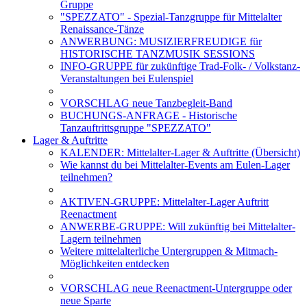
Gruppe
"SPEZZATO" - Spezial-Tanzgruppe für Mittelalter
Renaissance-Tänze
ANWERBUNG: MUSIZIERFREUDIGE für
HISTORISCHE TANZMUSIK SESSIONS
INFO-GRUPPE für zukünftige Trad-Folk- / Volkstanz-
Veranstaltungen bei Eulenspiel
VORSCHLAG neue Tanzbegleit-Band
BUCHUNGS-ANFRAGE - Historische
Tanzauftrittsgruppe "SPEZZATO"
Lager & Auftritte
KALENDER: Mittelalter-Lager & Auftritte (Übersicht)
Wie kannst du bei Mittelalter-Events am Eulen-Lager
teilnehmen?
AKTIVEN-GRUPPE: Mittelalter-Lager Auftritt
Reenactment
ANWERBE-GRUPPE: Will zukünftig bei Mittelalter-
Lagern teilnehmen
Weitere mittelalterliche Untergruppen & Mitmach-
Möglichkeiten entdecken
VORSCHLAG neue Reenactment-Untergruppe oder
neue Sparte