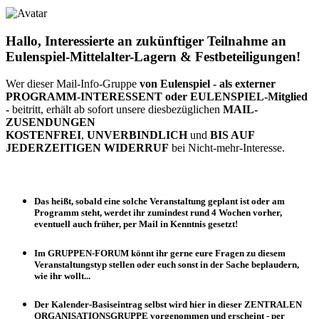
Hallo, Interessierte an zukünftiger Teilnahme an
Eulenspiel-Mittelalter-Lagern & Festbeteiligungen!
Wer dieser Mail-Info-Gruppe
von Eulenspiel
- als externer
PROGRAMM-INTERESSENT oder EULENSPIEL-Mitglied
-
beitritt, erhält ab sofort unsere diesbezüglichen
MAIL-
ZUSENDUNGEN
KOSTENFREI
,
UNVERBINDLICH
und
BIS AUF
JEDERZEITIGEN WIDERRUF
bei Nicht-mehr-Interesse.
Das heißt, sobald eine solche Veranstaltung
geplant
ist oder
am
Programm steht
, werdet ihr zumindest
rund 4 Wochen vorher
,
eventuell
auch früher
, per Mail in Kenntnis gesetzt!
Im
GRUPPEN-FORUM
könnt ihr gerne eure Fragen zu diesem
Veranstaltungstyp stellen oder euch sonst in der Sache beplaudern,
wie ihr wollt...
Der
Kalender-Basiseintrag
selbst wird hier in dieser
ZENTRALEN
ORGANISATIONSGRUPPE
vorgenommen und
erscheint
- per