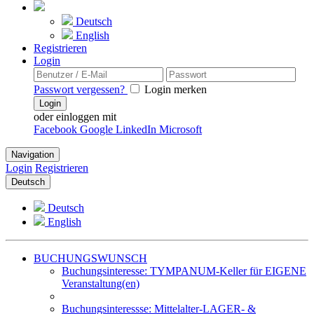
Deutsch
English
Registrieren
Login
Passwort vergessen?
Login merken
Login
oder einloggen mit
Facebook
Google
LinkedIn
Microsoft
Navigation
Login
Registrieren
Deutsch
Deutsch
English
BUCHUNGSWUNSCH
Buchungsinteresse: TYMPANUM-Keller für EIGENE
Veranstaltung(en)
Buchungsinteressse: Mittelalter-LAGER- &