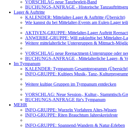
VORSCHLAG neue Tanzbegleit-Band
BUCHUNGS-ANFRAGE - Historische Tanzauftrittsg
Lager & Auftritte
KALENDER: Mittelalter-Lager & Auftritte (Übersicht)
Wie kannst du bei Mittelalter-Events am Eulen-Lager te
AKTIVEN-GRUPPE: Mittelalter-Lager Auftritt Reenac
ANWERBE-GRUPPE: Will zukünftig bei Mittelalter-La
Weitere mittelalterliche Untergruppen & Mitmach-Mögli
VORSCHLAG neue Reenactment-Untergruppe oder neu
BUCHUNGS-ANFRAGE - Mittelalterliche Lager- & Vo
Im Tympanum
KALENDER: Tympanum Gesamtprogramm (Übersicht
INFO-GRUPPE: Kultiges Musik- Tanz- Kulturprogra
Weitere kultige Gruppen im Tympanum entdecken
VORSCHLAG: Neue Session-, Kultur-, Stammtisch-Grup
BUCHUNGS-ANFRAGE für's Tympanum
MEHR
INFO-GRUPPE: Wurzeln Vorfahren Altes-Wissen
INFO-GRUPPE: Riten Brauchtum Jahreskreisfeste
INFO-GRUPPE: Spannend-Wandern & Natur-Erleben