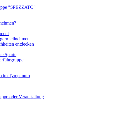
ruppe "SPEZZATO"
ilnehmen?
tment
gern teilnehmen
chkeiten entdecken
e Sparte
rführgruppe
)
mm im Tympanum
pe oder Veranstaltung