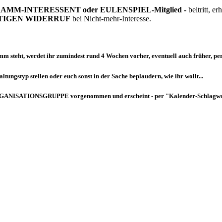
OGRAMM-INTERESSENT oder EULENSPIEL-Mitglied -
beitritt, e
ITIGEN WIDERRUF
bei Nicht-mehr-Interesse.
mm steht
, werdet ihr zumindest
rund 4 Wochen vorher
, eventuell
auch früher
, pe
tungstyp stellen oder euch sonst in der Sache beplaudern, wie ihr wollt...
GANISATIONSGRUPPE
vorgenommen und
erscheint
- per "Kalender-Schlagwo