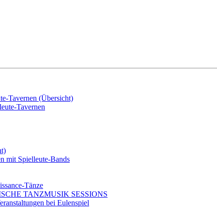
e-Tavernen (Übersicht)
eute-Tavernen
t)
mit Spielleute-Bands
issance-Tänze
ISCHE TANZMUSIK SESSIONS
ranstaltungen bei Eulenspiel