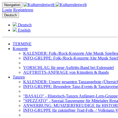
Navigation
Login
Registrieren
Deutsch
Deutsch
English
TERMINE
Konzerte
KALENDER: Folk-/Rock-Konzerte Alte Musik Spielleut
INFO-GRUPPE: Folk-/Rock-Konzerte Alte Musik Spiell
VORSCHLAG für neue Auftritts-Band bei Eulenspiel
AUFTRITTS-ANFRAGE von Künstlern & Bands
Tanzen
KALENDER: Unsere gesamten Tanzangebote (Übersich
INFO-GRUPPE: Besondere Tanz-Events & Tanztavernen 
"BASALO" - Historisch-Tanzen Anfänger-Lern-Gruppe
"SPEZZATO" - Spezial-Tanzgruppe für Mittelalter Rena
ANWERBUNG: MUSIZIERFREUDIGE für HISTOR
INFO-GRUPPE für zukünftige Trad-Folk- / Volkstanz-Ve