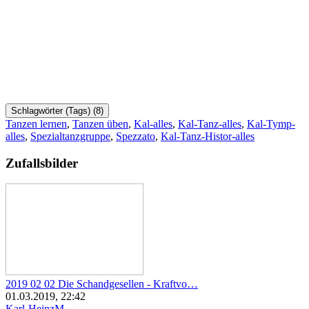
Schlagwörter (Tags) (
8
)
Tanzen lernen
,
Tanzen üben
,
Kal-alles
,
Kal-Tanz-alles
,
Kal-Tymp-
alles
,
Spezialtanzgruppe
,
Spezzato
,
Kal-Tanz-Histor-alles
Zufallsbilder
2019 02 02 Die Schandgesellen - Kraftvo…
01.03.2019, 22:42
Karl-HeinzM