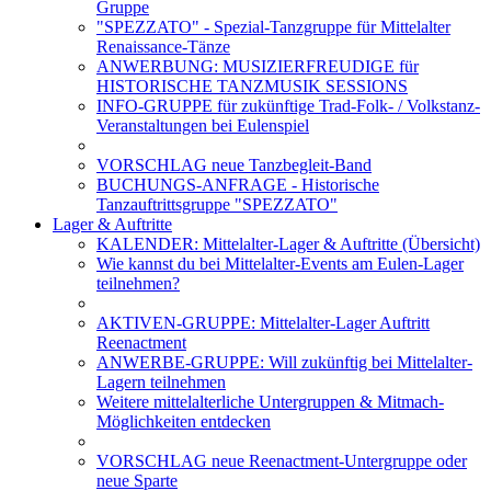
Gruppe
"SPEZZATO" - Spezial-Tanzgruppe für Mittelalter
Renaissance-Tänze
ANWERBUNG: MUSIZIERFREUDIGE für
HISTORISCHE TANZMUSIK SESSIONS
INFO-GRUPPE für zukünftige Trad-Folk- / Volkstanz-
Veranstaltungen bei Eulenspiel
VORSCHLAG neue Tanzbegleit-Band
BUCHUNGS-ANFRAGE - Historische
Tanzauftrittsgruppe "SPEZZATO"
Lager & Auftritte
KALENDER: Mittelalter-Lager & Auftritte (Übersicht)
Wie kannst du bei Mittelalter-Events am Eulen-Lager
teilnehmen?
AKTIVEN-GRUPPE: Mittelalter-Lager Auftritt
Reenactment
ANWERBE-GRUPPE: Will zukünftig bei Mittelalter-
Lagern teilnehmen
Weitere mittelalterliche Untergruppen & Mitmach-
Möglichkeiten entdecken
VORSCHLAG neue Reenactment-Untergruppe oder
neue Sparte