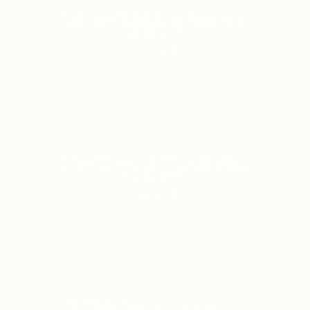
TANZEBÔM - Historische Tanztaverne von …
13.03.2017, 01:31
Admin-HC
Eulenspiel's große SPIELLEUTE-TAVERNE m…
24.01.2017, 22:53
Admin-HC
2018 03 04 Historische Tanztaverne mit …