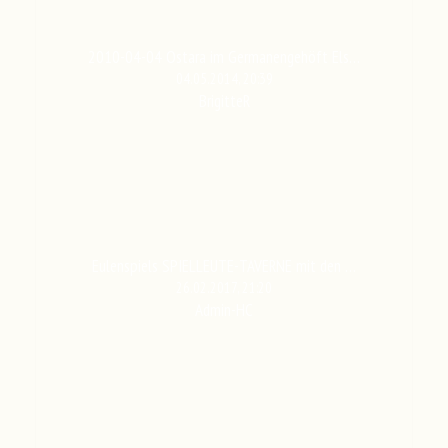
2010-04-04 Ostara im Germanengehöft Els…
04.05.2014, 20:39
BrigitteR
Eulenspiels SPIELLEUTE-TAVERNE mit den …
26.02.2017, 21:20
Admin-HC