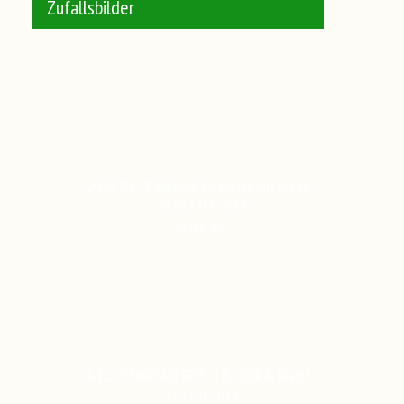
Zufallsbilder
2018 03 18 Ballsaal Eulenfolk mit der W…
20.03.2018, 01:18
Admin-HC
4. FOLKTANZ-AUFSPIEL - Balfolk & Klassi…
13.03.2017, 01:47