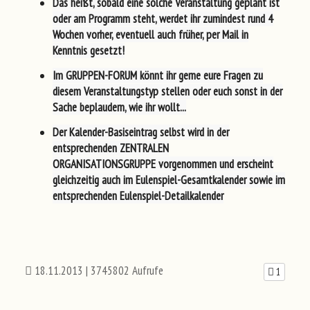
Das heißt, sobald eine solche Veranstaltung
geplant
ist
oder
am Programm steht
, werdet ihr zumindest
rund 4
Wochen vorher
, eventuell
auch früher
, per Mail in
Kenntnis gesetzt!
Im
GRUPPEN-FORUM
könnt ihr gerne eure Fragen zu
diesem Veranstaltungstyp stellen oder euch sonst in der
Sache beplaudern, wie ihr wollt...
Der
Kalender-Basiseintrag
selbst wird in der
entsprechenden
ZENTRALEN
ORGANISATIONSGRUPPE
vorgenommen und
erscheint
gleichzeitig auch im
Eulenspiel-Gesamtkalender
sowie im
entsprechenden
Eulenspiel-Detailkalender
18.11.2013
| 3745802 Aufrufe
1