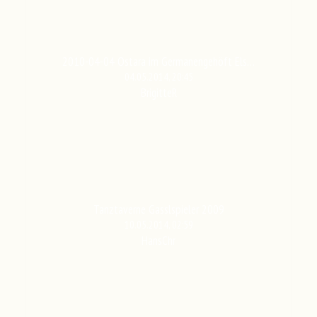
2010-04-04 Ostara im Germanengehöft Els…
04.05.2014, 20:45
BrigitteR
Tanztaverne Gasslspieler 2009
10.05.2014, 02:59
HansChr