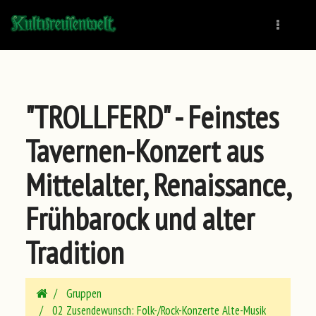
Naviga
"TROLLFERD" - Feinstes
Tavernen-Konzert aus
Mittelalter, Renaissance,
Frühbarock und alter
Tradition
Gruppen
02 Zusendewunsch: Folk-/Rock-Konzerte Alte-Musik