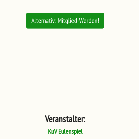
Alternativ: Mitglied-Werden!
Veranstalter:
Bis 3
KuV Eulenspiel
Bis 