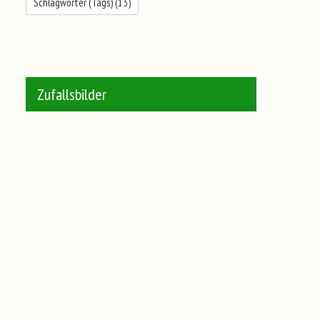
Schlagwörter (Tags) (
13
)
Zufallsbilder
Eulenspiels SPIELLEUTE-TAVERNE mit den …
26.02.2017, 21:20
Admin-HC
2019 02 16 TROLLFERD - Historische Tanz…
02.03.2019, 15:03
Karl-HeinzM
2017-04-09: Eulenspiels Spezialtanzgrup…
12.04.2017, 20:35