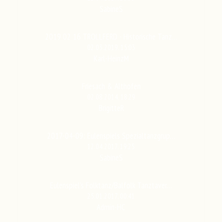
SabineS
2019 02 16 TROLLFERD - Historische Tanz…
02.03.2019, 15:03
Karl-HeinzM
Friesach & Althofen
02.08.2014, 18:29
BrigitteR
2017-04-09: Eulenspiels Spezialtanzgrup…
12.04.2017, 19:25
SabineS
Eulenspiel's Folktanz/Balfolk Tanztaver…
25.01.2017, 00:41
Admin-HC