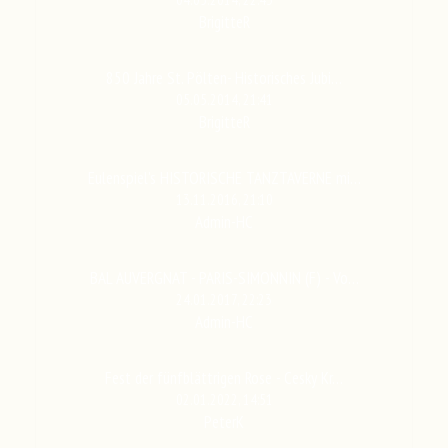
BrigitteR
850 Jahre St. Pölten- Historisches Jubi…
05.05.2014, 21:41
BrigitteR
Eulenspiel's HISTORISCHE TANZTAVERNE mi…
13.11.2016, 21:10
Admin-HC
BAL AUVERGNAT - PARIS-SIMONNIN (F) - Vo…
24.01.2017, 22:23
Admin-HC
Fest der fünfblättrigen Rose - Cesky Kr…
02.01.2022, 14:51
PeterK