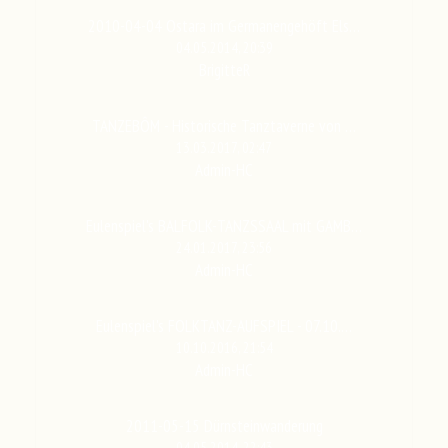
2010-04-04 Ostara im Germanengehöft Els…
04.05.2014, 20:39
BrigitteR
TANZEBÔM - Historische Tanztaverne von …
13.03.2017, 02:47
Admin-HC
Eulenspiel's BALFOLK-TANZSSAAL mit GAMB…
24.01.2017, 23:56
Admin-HC
Eulenspiel's FOLKTANZ-AUFSPIEL - 07.10.…
10.10.2016, 21:54
Admin-HC
2011-05-15 Dürnsteinwanderung
04.05.2014, 22:43