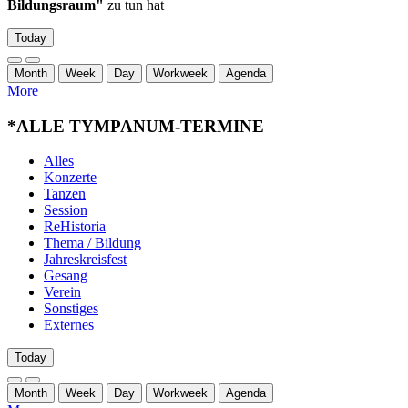
Bildungsraum"
zu tun hat
Today
Month
Week
Day
Workweek
Agenda
More
*ALLE TYMPANUM-TERMINE
Alles
Konzerte
Tanzen
Session
ReHistoria
Thema / Bildung
Jahreskreisfest
Gesang
Verein
Sonstiges
Externes
Today
Month
Week
Day
Workweek
Agenda