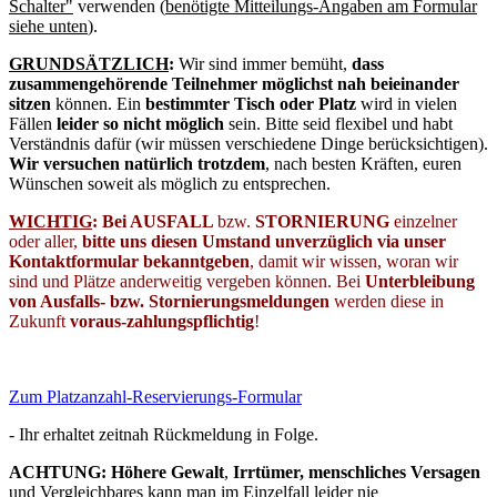
Schalter"
verwenden (
benötigte Mitteilungs-Angaben am Formular
siehe unten
).
GRUNDSÄTZLICH
:
Wir sind immer bemüht,
dass
zusammengehörende Teilnehmer möglichst nah beieinander
sitzen
können. Ein
bestimmter Tisch oder Platz
wird in vielen
Fällen
leider so nicht
möglich
sein. Bitte seid flexibel und habt
Verständnis dafür (wir müssen verschiedene Dinge berücksichtigen).
Wir versuchen natürlich trotzdem
, nach besten Kräften, euren
Wünschen soweit als möglich zu entsprechen.
WICHTIG
: Bei AU
SFALL
bzw.
STORNIERUNG
einzelner
oder aller,
bitte uns diesen Umstand unverzüglich via unser
Kontaktformular bekanntgeben
, damit wir wissen, woran wir
sind und Plätze anderweitig vergeben können. Bei
Unterbleibung
von Ausfalls- bzw. Stornierungsmeldungen
werden diese in
Zukunft
voraus-zahlungspflichtig
!
Zum Platzanzahl-Reservierungs-Formular
- Ihr erhaltet zeitnah Rückmeldung in Folge.
ACHTUNG: Höhere Gewalt
,
Irrtümer, menschliches Versagen
und Vergleichbares kann man im Einzelfall leider nie