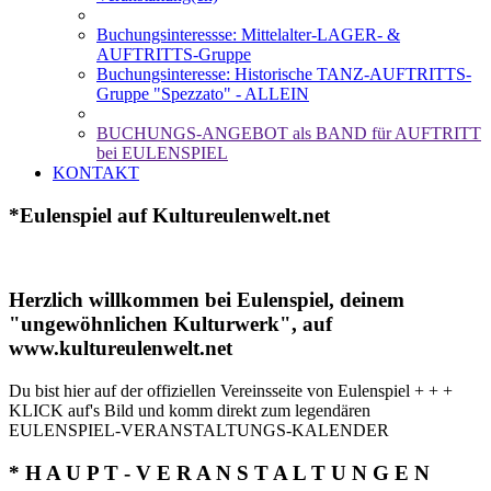
Buchungsinteressse: Mittelalter-LAGER- &
AUFTRITTS-Gruppe
Buchungsinteresse: Historische TANZ-AUFTRITTS-
Gruppe "Spezzato" - ALLEIN
BUCHUNGS-ANGEBOT als BAND für AUFTRITT
bei EULENSPIEL
KONTAKT
*Eulenspiel auf Kultureulenwelt.net
Herzlich willkommen bei Eulenspiel, deinem
"ungewöhnlichen Kulturwerk", auf
www.kultureulenwelt.net
Du bist hier auf der offiziellen Vereinsseite von Eulenspiel + + +
KLICK auf's Bild und komm direkt zum legendären
EULENSPIEL-VERANSTALTUNGS-KALENDER
* H A U P T - V E R A N S T A L T U N G E N