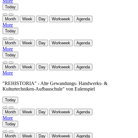
More
Today
Month
Week
Day
Workweek
Agenda
More
Today
Month
Week
Day
Workweek
Agenda
More
Today
Month
Week
Day
Workweek
Agenda
More
"REHISTORIA" - Alte Gewandungs- Handwerks- &
Kulturtechniken-Aufbauschule" von Eulenspiel
Today
Month
Week
Day
Workweek
Agenda
More
Today
Month
Week
Day
Workweek
Agenda