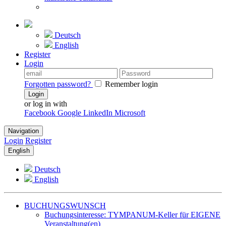
Deutsch
English
Register
Login
Forgotten password?
Remember login
Login
or log in with
Facebook
Google
LinkedIn
Microsoft
Navigation
Login
Register
English
Deutsch
English
BUCHUNGSWUNSCH
Buchungsinteresse: TYMPANUM-Keller für EIGENE
Veranstaltung(en)