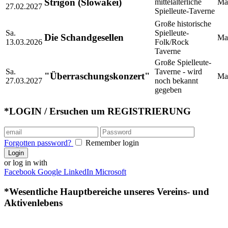
Strigon (Slowakei)
mittelalterliche
Mar
27.02.2027
Spielleute-Taverne
Große historische
Sa.
Spielleute-
Die Schandgesellen
Mar
13.03.2026
Folk/Rock
Taverne
Große Spielleute-
Sa.
Taverne - wird
"Überraschungskonzert"
Mar
27.03.2027
noch bekannt
gegeben
*LOGIN / Ersuchen um REGISTRIERUNG
Forgotten password?
Remember login
Login
or log in with
Facebook
Google
LinkedIn
Microsoft
*Wesentliche Hauptbereiche unseres Vereins- und
Aktivenlebens