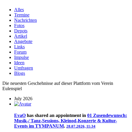
Alles
Termine
Nachrichten
Fotos
Depots
Artikel
Angebote
Links
Forum
Impulse
Ideen
Umfragen
Blogs
Die neuesten Geschehnisse auf dieser Plattform vom Verein
Eulenspiel
July 2026
EvaO
has shared an appointment in
01 Zusendewunsch:
Musik-/ Tanz-Sessions, Kleinod-Konzerte & Kultur-
Events im TYMPANUM
.
28.07.2026, 11:34