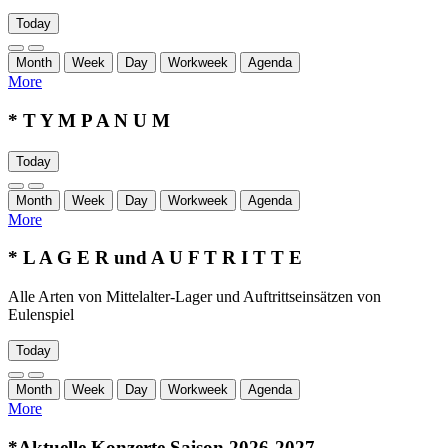
Today
Month
Week
Day
Workweek
Agenda
More
* T Y M P A N U M
Today
Month
Week
Day
Workweek
Agenda
More
* L A G E R und A U F T R I T T E
Alle Arten von Mittelalter-Lager und Auftrittseinsätzen von
Eulenspiel
Today
Month
Week
Day
Workweek
Agenda
More
*Aktuelle Konzerte Saison 2026-2027