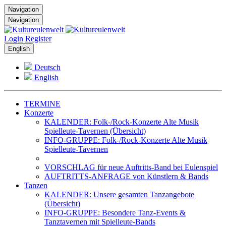
Navigation
Navigation
Login
Register
English
Deutsch
English
TERMINE
Konzerte
KALENDER: Folk-/Rock-Konzerte Alte Musik
Spielleute-Tavernen (Übersicht)
INFO-GRUPPE: Folk-/Rock-Konzerte Alte Musik
Spielleute-Tavernen
VORSCHLAG für neue Auftritts-Band bei Eulenspiel
AUFTRITTS-ANFRAGE von Künstlern & Bands
Tanzen
KALENDER: Unsere gesamten Tanzangebote
(Übersicht)
INFO-GRUPPE: Besondere Tanz-Events &
Tanztavernen mit Spielleute-Bands