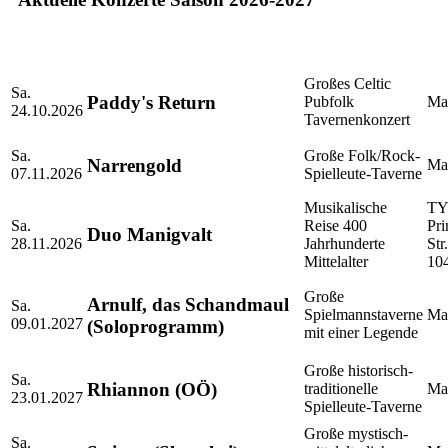
Großes Celtic
Sa.
Paddy's Return
Pubfolk
Mar
24.10.2026
Tavernenkonzert
Sa.
Große Folk/Rock-
Narrengold
Mar
07.11.2026
Spielleute-Taverne
Musikalische
T
Sa.
Reise 400
Pri
Duo Manigvalt
28.11.2026
Jahrhunderte
Str
Mittelalter
10
Große
Arnulf, das Schandmaul
Sa.
Spielmannstaverne
Mar
09.01.2027
(Soloprogramm)
mit einer Legende
Große historisch-
Sa.
Rhiannon (OÖ)
traditionelle
Mar
23.01.2027
Spielleute-Taverne
Große mystisch-
Sa.