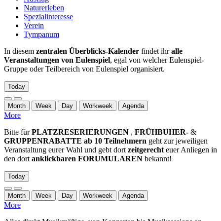
Naturerleben
Spezialinteresse
Verein
Tympanum
In diesem
zentralen Überblicks-Kalender
findet ihr
alle
Veranstaltungen von Eulenspiel
, egal von welcher Eulenspiel-
Gruppe oder Teilbereich von Eulenspiel organisiert.
Today
Month
Week
Day
Workweek
Agenda
More
Bitte für
PLATZRESERIERUNGEN
,
FRÜHBUHER-
&
GRUPPENRABATTE ab 10 Teilnehmern
geht zur jeweiligen
Veranstaltung eurer Wahl und gebt dort
zeitgerecht
euer Anliegen in
den dort
anklickbaren FORUMULAREN
bekannt!
Today
Month
Week
Day
Workweek
Agenda
More