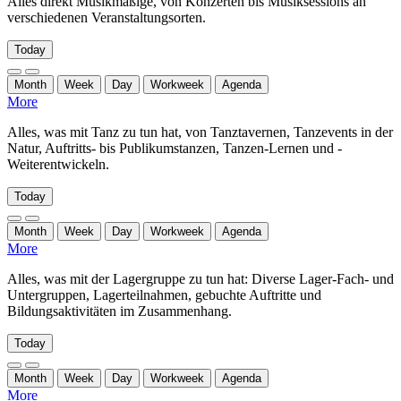
Alles direkt Musikmäßige, von Konzerten bis Musiksessions an
verschiedenen Veranstaltungsorten.
Today
Month
Week
Day
Workweek
Agenda
More
Alles, was mit Tanz zu tun hat, von Tanztavernen, Tanzevents in der
Natur, Auftritts- bis Publikumstanzen, Tanzen-Lernen und -
Weiterentwickeln.
Today
Month
Week
Day
Workweek
Agenda
More
Alles, was mit der Lagergruppe zu tun hat: Diverse Lager-Fach- und
Untergruppen, Lagerteilnahmen, gebuchte Auftritte und
Bildungsaktivitäten im Zusammenhang.
Today
Month
Week
Day
Workweek
Agenda
More