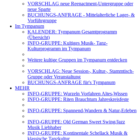
VORSCHLAG neue Reenactment-Untergruppe oder
neue Sparte
BUCHUNGS-ANFRAGE - Mittelalterliche Lager- &
Vorführgruppe
Im Tympanum
KALENDER: Tympanum Gesamtprogramm
(Übersicht)
INFO-GRUPPE: Kultiges Musik- Tanz-
Kulturprogramm im Tympanum
Weitere kultige Gruppen im Tympanum entdecken
VORSCHLAG: Neue Session-, Kultur-, Stammtisch-
Gruppe oder Veranstaltung
BUCHUNGS-ANFRAGE für's Tympanum
MEHR
INFO-GRUPPE: Wurzeln Vorfahren Altes-Wissen
INFO-GRUPPE: Riten Brauchtum Jahreskreisfeste
INFO-GRUPPE: Spannend-Wandern & Natur-Erleben
INFO-GRUPPE: Old German Sweet Swing/Jazz
Musik Liebhaber
INFO-GRUPPE: Kontinentale Schellack Musik &
klassische Tanzkultur