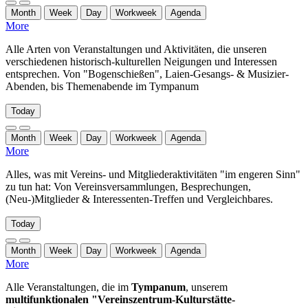
Month
Week
Day
Workweek
Agenda
More
Alle Arten von Veranstaltungen und Aktivitäten, die unseren
verschiedenen historisch-kulturellen Neigungen und Interessen
entsprechen. Von "Bogenschießen", Laien-Gesangs- & Musizier-
Abenden, bis Themenabende im Tympanum
Today
Month
Week
Day
Workweek
Agenda
More
Alles, was mit Vereins- und Mitgliederaktivitäten "im engeren Sinn"
zu tun hat: Von Vereinsversammlungen, Besprechungen,
(Neu-)Mitglieder & Interessenten-Treffen und Vergleichbares.
Today
Month
Week
Day
Workweek
Agenda
More
Alle Veranstaltungen, die im
Tympanum
, unserem
multifunktionalen "Vereinszentrum-Kulturstätte-