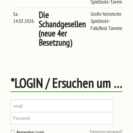
Spielleute-Taverne
Die
Sa.
Große historische
Ma
14.03.2026
Spielleute-
Schandgesellen
Folk/Rock Taverne
(neue 4er
Besetzung)
*LOGIN / Ersuchen um REGISTRIERUNG
Forgotten password?
Remember login