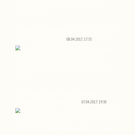
Die Tanzgruppe Spezzato aus Wien tanzt beim
Reformationsbal…
JOCULATORES PRIMAE NOCTIS - Historische
Spielleutetaverne f…
08.04.2017, 17:35
Am 08.04.2017 fand im schönen The Golden Harp Pub
1030 eine…
TRIO WHA + Lucie Wagner - Balfolk-
Tanztaverne mit Session f…
07.04.2017, 19:30
Am 07.04.2017 fand eine wunderbare Balfolk/Tradfolk