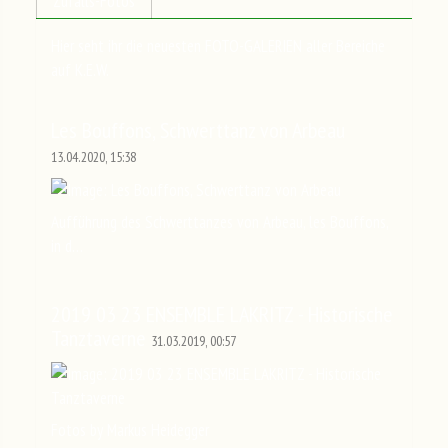
Zufalls-Fotos
Hier seht ihr die neuesten FOTO-GALERIEN aller Bereiche
auf K.E.W.
Les Bouffons, Schwerttanz von Arbeau
13.04.2020, 15:38
Aufführung des Schwerttanzes von Arbeau, les Bouffons,
in d…
2019 03 23 ENSEMBLE LAKRITZ - Historische
Tanztaverne
31.03.2019, 00:57
Fotos by Markus Heidegger