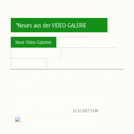
*Neues aus der VIDEO-GALERIE
Neue Video-Galerien
Neue Videos
Best bewertete Videos
Meist aufgerufene Videos
Zufalls-Videos
Hier seht ihr die neuesten VIDEO-GALERIEN aller Bereiche
auf K.E.W.
Spezzato von Eulenspiel Auftritt beim
Reformationsball Wien…
11.12.2017, 13:40