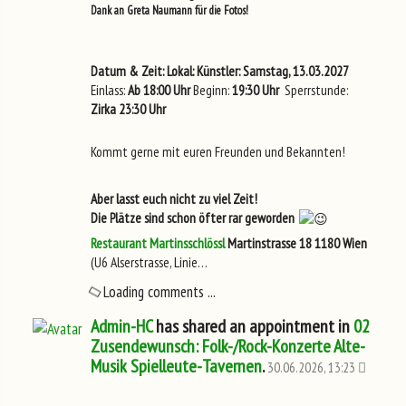
Dank an Greta Naumann für die Fotos!
Datum & Zeit:
Lokal:
Künstler:
Samstag, 13.03.2027
Einlass:
Ab 18:00 Uhr
Beginn:
19:30 Uhr
Sperrstunde:
Zirka 23:30 Uhr
Kommt gerne mit euren Freunden und Bekannten!
Aber lasst euch nicht zu viel Zeit!
Die Plätze sind schon öfter rar geworden
Restaurant Martinsschlössl
Martinstrasse 18
1180 Wien
(U6 Alserstrasse, Linie…
Loading comments ...
Admin-HC
has shared an appointment in
02
Zusendewunsch: Folk-/Rock-Konzerte Alte-
Musik Spielleute-Tavernen
.
30.06.2026, 13:23