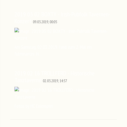
2019 03 02 BOXTY - Irish-Pubfolk Tavernen-
Konzert
09.03.2019, 00:05
Am Samstag, 02.03.2019, fand zum 2. Mal ein
fulminantes Iri…
2019 02 16 TROLLFERD - Historische
Tanztaverne
02.03.2019, 14:57
Fotos by HC Eulenspiel