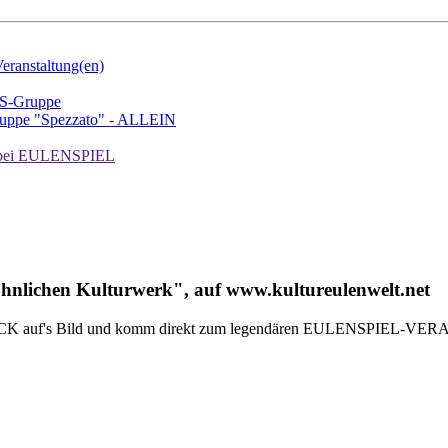
ranstaltung(en)
TS-Gruppe
uppe "Spezzato" - ALLEIN
ei EULENSPIEL
hnlichen Kulturwerk", auf www.kultureulenwelt.net
 + + + KLICK auf's Bild und komm direkt zum legendären EULENS