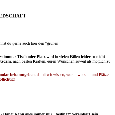
IEDSCHAFT
nnst du gerne auch hier den
"grünen
estimmter Tisch oder Platz
wird in vielen Fällen
leider so nicht
otzdem
, nach besten Kräften, euren Wünschen soweit als möglich zu
rmular bekanntgeben
, damit wir wissen, woran wir sind und Plätze
flichtig
!
. -
Daher kann alles immer nur "bedingt" vereinbart sein
.