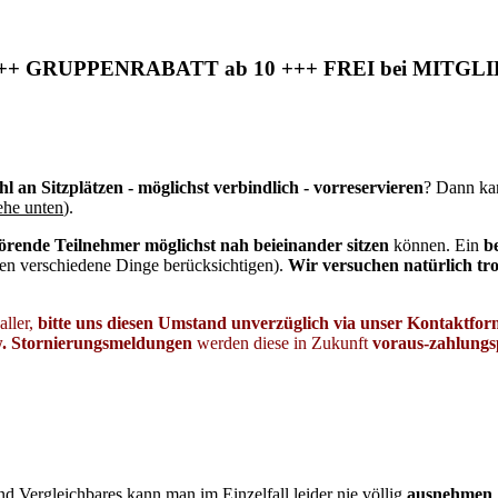
 GRUPPENRABATT ab 10 +++ FREI bei MITGL
 an Sitzplätzen - möglichst verbindlich - vorreservieren
? Dann ka
ehe unten
).
rende Teilnehmer möglichst nah beieinander sitzen
können. Ein
b
ssen verschiedene Dinge berücksichtigen).
Wir versuchen natürlich tr
aller,
bitte uns diesen Umstand unverzüglich via unser Kontaktfo
w. Stornierungsmeldungen
werden diese in Zukunft
voraus-zahlungsp
d Vergleichbares kann man im Einzelfall leider nie völlig
ausnehmen