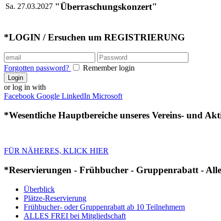
"Überraschungskonzert"
Sa. 27.03.2027
*LOGIN / Ersuchen um REGISTRIERUNG
Forgotten password?
Remember login
Login
or log in with
Facebook
Google
LinkedIn
Microsoft
*Wesentliche Hauptbereiche unseres Vereins- und Akt
FÜR NÄHERES, KLICK HIER
*Reservierungen - Frühbucher - Gruppenrabatt - Alles
Überblick
Plätze-Reservierung
Frühbucher- oder Gruppenrabatt ab 10 Teilnehmern
ALLES FREI bei Mitgliedschaft