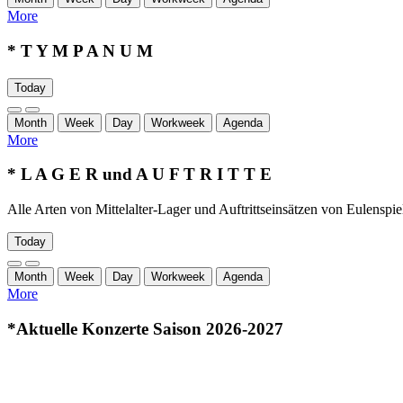
More
* T Y M P A N U M
Today
Month
Week
Day
Workweek
Agenda
More
* L A G E R und A U F T R I T T E
Alle Arten von Mittelalter-Lager und Auftrittseinsätzen von Eulenspie
Today
Month
Week
Day
Workweek
Agenda
More
*Aktuelle Konzerte Saison 2026-2027