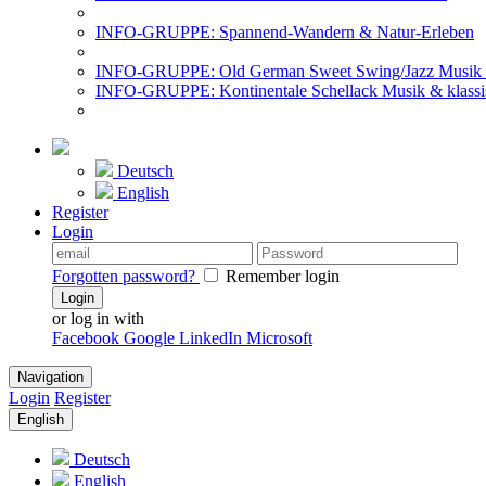
INFO-GRUPPE: Spannend-Wandern & Natur-Erleben
INFO-GRUPPE: Old German Sweet Swing/Jazz Musik 
INFO-GRUPPE: Kontinentale Schellack Musik & klassi
Deutsch
English
Register
Login
Forgotten password?
Remember login
Login
or log in with
Facebook
Google
LinkedIn
Microsoft
Navigation
Login
Register
English
Deutsch
English