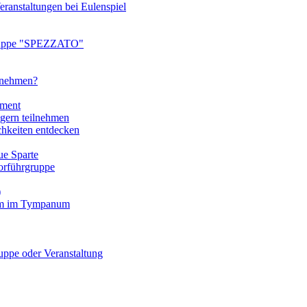
ranstaltungen bei Eulenspiel
ruppe "SPEZZATO"
ilnehmen?
tment
gern teilnehmen
chkeiten entdecken
e Sparte
rführgruppe
)
mm im Tympanum
pe oder Veranstaltung