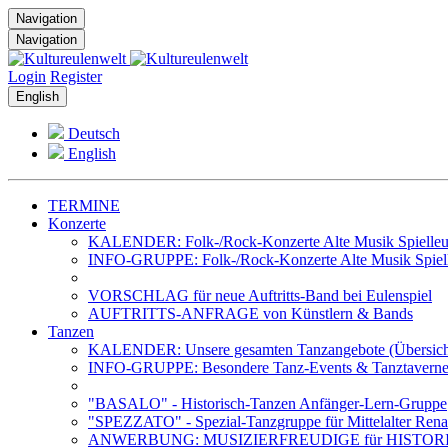
Navigation
Navigation
Login
Register
English
Deutsch
English
TERMINE
Konzerte
KALENDER: Folk-/Rock-Konzerte Alte Musik Spielleut
INFO-GRUPPE: Folk-/Rock-Konzerte Alte Musik Spiell
VORSCHLAG für neue Auftritts-Band bei Eulenspiel
AUFTRITTS-ANFRAGE von Künstlern & Bands
Tanzen
KALENDER: Unsere gesamten Tanzangebote (Übersich
INFO-GRUPPE: Besondere Tanz-Events & Tanztavernen 
"BASALO" - Historisch-Tanzen Anfänger-Lern-Gruppe
"SPEZZATO" - Spezial-Tanzgruppe für Mittelalter Rena
ANWERBUNG: MUSIZIERFREUDIGE für HISTOR