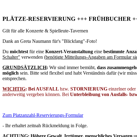
PLÄTZE-RESERVIERUNG +++ FRÜHBUCHER +++
Gilt für alle Konzerte & Spielleute-Tavernen
Dank an Greta Naumann für's "Blickfang"-Foto!
Du
möchtest
für eine
Konzert-Veranstaltung
eine
bestimmte Anzahl
Schalter"
verwenden (
benötigte Mitteilungs-Angaben am Formular si
GRUNDSÄTZLICH
:
Wir sind immer bemüht,
dass zusammengehö
möglich
sein. Bitte seid flexibel und habt Verständnis dafür (wir mü
entsprechen.
WICHTIG
: Bei AU
SFALL
bzw.
STORNIERUNG
einzelner oder 
anderweitig vergeben können. Bei
Unterbleibung von Ausfalls- bz
Zum Platzanzahl-Reservierungs-Formular
- Ihr erhaltet zeitnah Rückmeldung in Folge.
ACHTUNG: Höhere Gewalt
,
Irrtümer, menschliches Versagen
un