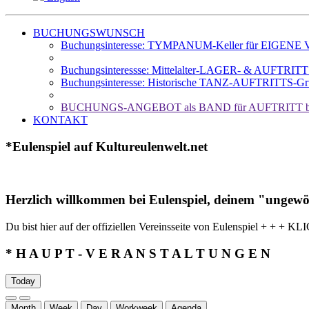
BUCHUNGSWUNSCH
Buchungsinteresse: TYMPANUM-Keller für EIGENE Ve
Buchungsinteressse: Mittelalter-LAGER- & AUFTRIT
Buchungsinteresse: Historische TANZ-AUFTRITTS-Gr
BUCHUNGS-ANGEBOT als BAND für AUFTRITT b
KONTAKT
*Eulenspiel auf Kultureulenwelt.net
Herzlich willkommen bei Eulenspiel, deinem "ungewö
Du bist hier auf der offiziellen Vereinsseite von Eulenspiel
* H A U P T - V E R A N S T A L T U N G E N
Today
Month
Week
Day
Workweek
Agenda