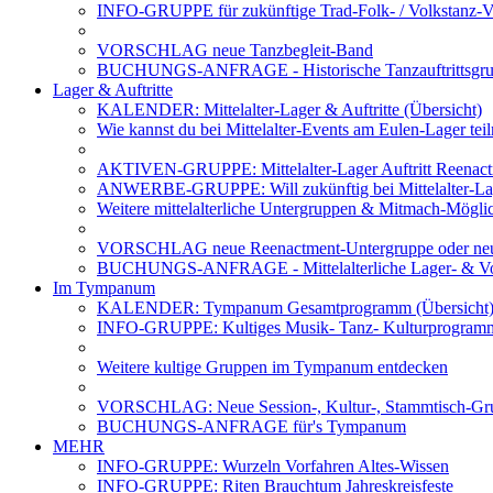
INFO-GRUPPE für zukünftige Trad-Folk- / Volkstanz-Ve
VORSCHLAG neue Tanzbegleit-Band
BUCHUNGS-ANFRAGE - Historische Tanzauftrittsg
Lager & Auftritte
KALENDER: Mittelalter-Lager & Auftritte (Übersicht)
Wie kannst du bei Mittelalter-Events am Eulen-Lager te
AKTIVEN-GRUPPE: Mittelalter-Lager Auftritt Reenac
ANWERBE-GRUPPE: Will zukünftig bei Mittelalter-La
Weitere mittelalterliche Untergruppen & Mitmach-Mögli
VORSCHLAG neue Reenactment-Untergruppe oder neu
BUCHUNGS-ANFRAGE - Mittelalterliche Lager- & Vo
Im Tympanum
KALENDER: Tympanum Gesamtprogramm (Übersicht
INFO-GRUPPE: Kultiges Musik- Tanz- Kulturprogra
Weitere kultige Gruppen im Tympanum entdecken
VORSCHLAG: Neue Session-, Kultur-, Stammtisch-Grup
BUCHUNGS-ANFRAGE für's Tympanum
MEHR
INFO-GRUPPE: Wurzeln Vorfahren Altes-Wissen
INFO-GRUPPE: Riten Brauchtum Jahreskreisfeste