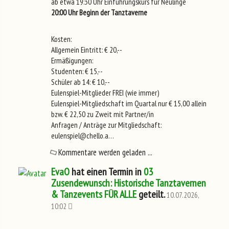
ab etwa 19:30 Uhr Einführungskurs für Neulinge
20:00 Uhr Beginn der Tanztaverne
Kosten:
Allgemein Eintritt: € 20,--
Ermäßigungen:
Studenten: € 15,--
Schüler ab 14: € 10,--
Eulenspiel-Mitglieder FREI (wie immer)
Eulenspiel-Mitgliedschaft im Quartal nur € 15,00 allein
bzw. € 22,50 zu Zweit mit Partner/in
Anfragen / Anträge zur Mitgliedschaft:
eulenspiel@chello.a…
Kommentare werden geladen ...
EvaO
hat einen Termin in
03
Zusendewunsch: Historische Tanztavernen
& Tanzevents FÜR ALLE
geteilt.
10.07.2026,
10:02