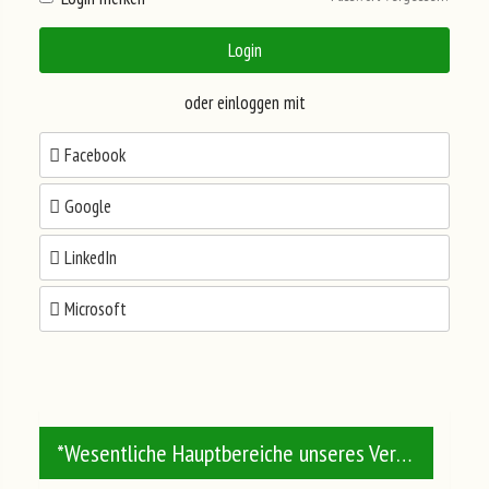
PLÄTZE-
Login
RESERVIERUNG
oder einloggen mit
Facebook
+++
Google
FRÜHBUCHER
LinkedIn
+++
Microsoft
GRUPPENRABATT
Registrier'
ab 10
dich
*Wesentliche Hauptbereiche unseres Vereins- und Aktivenlebens
Werde