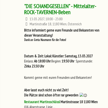
"DIE SCHANDGESELLEN" - Mittelalter-
ROCK-TAVERNEN-Beben
13.03.2027, 18:00 - 23:00
Martinstraße 18, 1180 Wien, Österreich
Bitte informiert gerne eure Freunde und Bekannten von
dieser Veranstaltung!
Dank an Greta Naumann für die Fotos!
Datum & Zeit:
Lokal:
Künstler:
Samstag, 13.03.2027
Einlass:
Ab 18:00 Uhr
Beginn:
19:30 Uhr
Sperrstunde:
Zirka 23:30 Uhr
Kommt gerne mit euren Freunden und Bekannten!
Aber lasst euch nicht zu viel Zeit!
Die Plätze sind schon öfter rar geworden
Restaurant Martinsschlössl
Martinstrasse 18
1180 Wien
(U6 Alserstrasse, Linie…