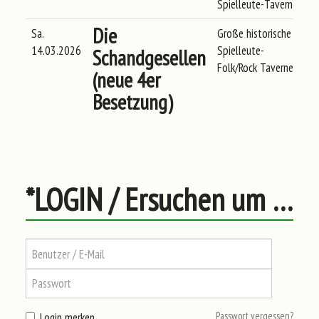
Spielleute-Taverne
Die
Sa.
Große historische
Ma
14.03.2026
Spielleute-
Schandgesellen
Folk/Rock Taverne
(neue 4er
Besetzung)
*LOGIN / Ersuchen um REGISTRIERUNG
Passwort vergessen?
Login merken