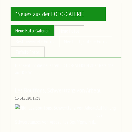
*Neues aus der FOTO-GALERIE
Neue Foto-Galerien
Neue Fotos
Best bewertete Fotos
Meist aufgerufene Fotos
Zufalls-Fotos
Hier seht ihr die neuesten FOTO-GALERIEN aller Bereiche
auf K.E.W.
Les Bouffons, Schwerttanz von Arbeau
13.04.2020, 15:38
Aufführung
des
Schwerttanzes von Arbeau, les Bouffons, in d…