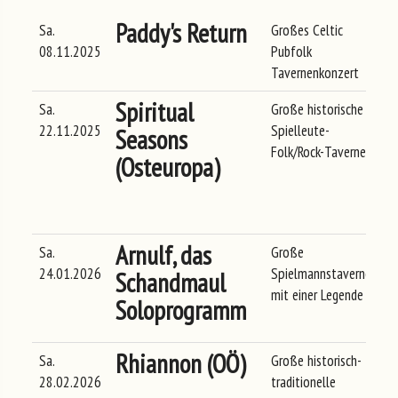
Paddy's Return
Sa.
Großes Celtic
Go
08.11.2025
Pubfolk
La
Tavernenkonzert
Spiritual
Sa.
Große historische
Sc
22.11.2025
Spielleute-
Gl
Seasons
Folk/Rock-Taverne
Fe
(Osteuropa)
Ki
2
Gl
Arnulf, das
Sa.
Große
Ma
24.01.2026
Spielmannstaverne
Schandmaul
mit einer Legende
Soloprogramm
Rhiannon (OÖ)
Sa.
Große historisch-
Ma
28.02.2026
traditionelle