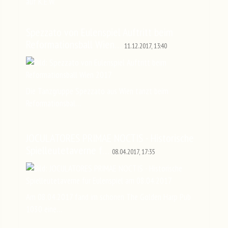
auf K.E.W.
Spezzato von Eulenspiel Auftritt beim
Reformationsball Wien…
11.12.2017, 13:40
Die Tanzgruppe Spezzato aus Wien tanzt beim
Reformationsbal…
JOCULATORES PRIMAE NOCTIS - Historische
Spielleutetaverne f…
08.04.2017, 17:35
Am 08.04.2017 fand im schönen The Golden Harp Pub
1030 eine…