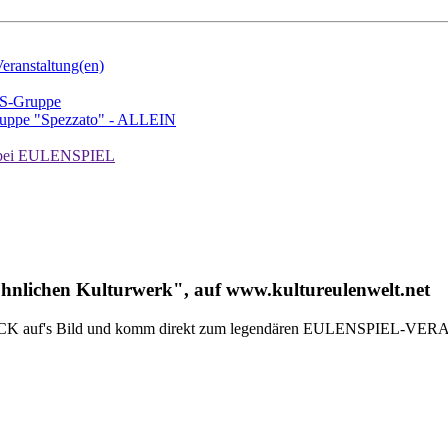
ranstaltung(en)
TS-Gruppe
uppe "Spezzato" - ALLEIN
ei EULENSPIEL
hnlichen Kulturwerk", auf www.kultureulenwelt.net
 + + + KLICK auf's Bild und komm direkt zum legendären EULENS