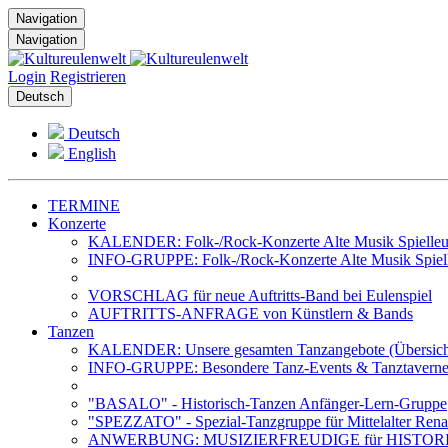
Navigation
Navigation
Login
Registrieren
Deutsch
Deutsch
English
TERMINE
Konzerte
KALENDER: Folk-/Rock-Konzerte Alte Musik Spielleut
INFO-GRUPPE: Folk-/Rock-Konzerte Alte Musik Spiell
VORSCHLAG für neue Auftritts-Band bei Eulenspiel
AUFTRITTS-ANFRAGE von Künstlern & Bands
Tanzen
KALENDER: Unsere gesamten Tanzangebote (Übersich
INFO-GRUPPE: Besondere Tanz-Events & Tanztavernen 
"BASALO" - Historisch-Tanzen Anfänger-Lern-Gruppe
"SPEZZATO" - Spezial-Tanzgruppe für Mittelalter Rena
ANWERBUNG: MUSIZIERFREUDIGE für HISTOR