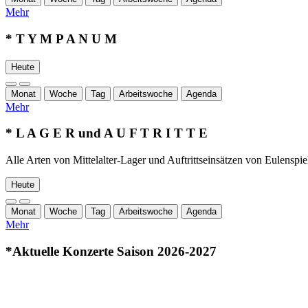
Mehr
* T Y M P A N U M
Heute
Monat
Woche
Tag
Arbeitswoche
Agenda
Mehr
* L A G E R und A U F T R I T T E
Alle Arten von Mittelalter-Lager und Auftrittseinsätzen von Eulenspie
Heute
Monat
Woche
Tag
Arbeitswoche
Agenda
Mehr
*Aktuelle Konzerte Saison 2026-2027