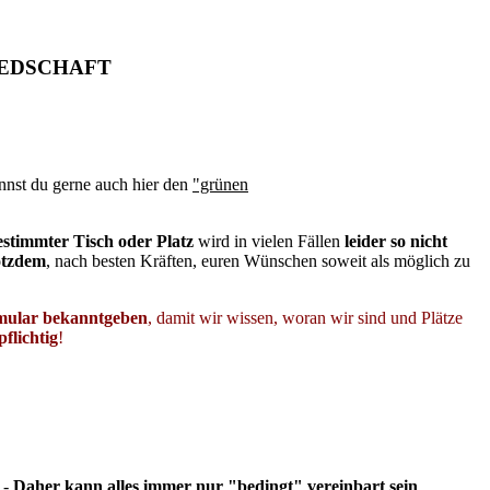
IEDSCHAFT
nnst du gerne auch hier den
"grünen
estimmter Tisch oder Platz
wird in vielen Fällen
leider so nicht
otzdem
, nach besten Kräften, euren Wünschen soweit als möglich zu
rmular bekanntgeben
, damit wir wissen, woran wir sind und Plätze
flichtig
!
. -
Daher kann alles immer nur "bedingt" vereinbart sein
.