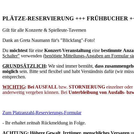
PLÄTZE-RESERVIERUNG +++ FRÜHBUCHER +++
Gilt für alle Konzerte & Spielleute-Tavernen
Dank an Greta Naumann für's "Blickfang"-Foto!
Du
möchtest
für eine
Konzert-Veranstaltung
eine
bestimmte Anzahl
Schalter"
verwenden (
benötigte Mitteilungs-Angaben am Formular si
GRUNDSÄTZLICH
:
Wir sind immer bemüht,
dass zusammengehö
möglich
sein. Bitte seid flexibel und habt Verständnis dafür (wir mü
entsprechen.
WICHTIG
: Bei AU
SFALL
bzw.
STORNIERUNG
einzelner oder 
anderweitig vergeben können. Bei
Unterbleibung von Ausfalls- bz
Zum Platzanzahl-Reservierungs-Formular
- Ihr erhaltet zeitnah Rückmeldung in Folge.
ACHTUNG: Höhere Gewalt
,
Irrtümer, menschliches Versagen
un