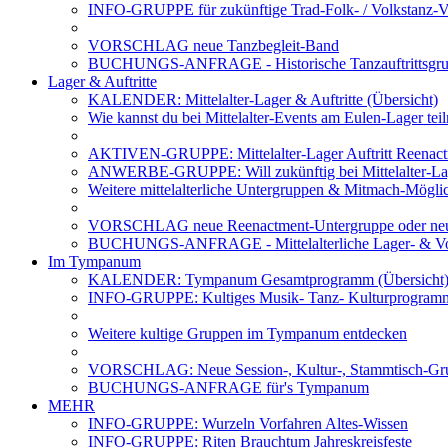
INFO-GRUPPE für zukünftige Trad-Folk- / Volkstanz-Ve
VORSCHLAG neue Tanzbegleit-Band
BUCHUNGS-ANFRAGE - Historische Tanzauftrittsg
Lager & Auftritte
KALENDER: Mittelalter-Lager & Auftritte (Übersicht)
Wie kannst du bei Mittelalter-Events am Eulen-Lager te
AKTIVEN-GRUPPE: Mittelalter-Lager Auftritt Reenac
ANWERBE-GRUPPE: Will zukünftig bei Mittelalter-La
Weitere mittelalterliche Untergruppen & Mitmach-Mögli
VORSCHLAG neue Reenactment-Untergruppe oder neu
BUCHUNGS-ANFRAGE - Mittelalterliche Lager- & Vo
Im Tympanum
KALENDER: Tympanum Gesamtprogramm (Übersicht
INFO-GRUPPE: Kultiges Musik- Tanz- Kulturprogra
Weitere kultige Gruppen im Tympanum entdecken
VORSCHLAG: Neue Session-, Kultur-, Stammtisch-Grup
BUCHUNGS-ANFRAGE für's Tympanum
MEHR
INFO-GRUPPE: Wurzeln Vorfahren Altes-Wissen
INFO-GRUPPE: Riten Brauchtum Jahreskreisfeste