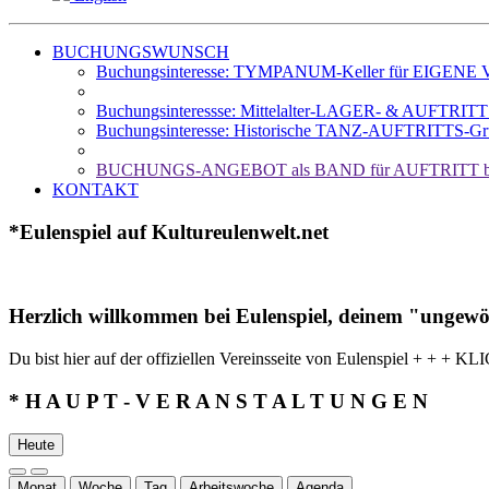
BUCHUNGSWUNSCH
Buchungsinteresse: TYMPANUM-Keller für EIGENE Ve
Buchungsinteressse: Mittelalter-LAGER- & AUFTRIT
Buchungsinteresse: Historische TANZ-AUFTRITTS-Gr
BUCHUNGS-ANGEBOT als BAND für AUFTRITT b
KONTAKT
*Eulenspiel auf Kultureulenwelt.net
Herzlich willkommen bei Eulenspiel, deinem "ungewö
Du bist hier auf der offiziellen Vereinsseite von Eulenspiel
* H A U P T - V E R A N S T A L T U N G E N
Heute
Monat
Woche
Tag
Arbeitswoche
Agenda