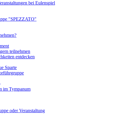
ranstaltungen bei Eulenspiel
ruppe "SPEZZATO"
ilnehmen?
tment
gern teilnehmen
chkeiten entdecken
e Sparte
rführgruppe
)
mm im Tympanum
pe oder Veranstaltung