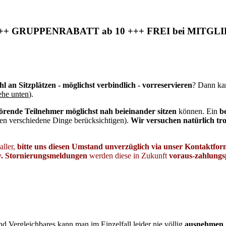
 GRUPPENRABATT ab 10 +++ FREI bei MITGL
 an Sitzplätzen - möglichst verbindlich - vorreservieren
? Dann ka
ehe unten
).
rende Teilnehmer möglichst nah beieinander sitzen
können. Ein
b
ssen verschiedene Dinge berücksichtigen).
Wir versuchen natürlich tr
aller,
bitte uns diesen Umstand unverzüglich via unser Kontaktfo
w. Stornierungsmeldungen
werden diese in Zukunft
voraus-zahlungsp
d Vergleichbares kann man im Einzelfall leider nie völlig
ausnehmen